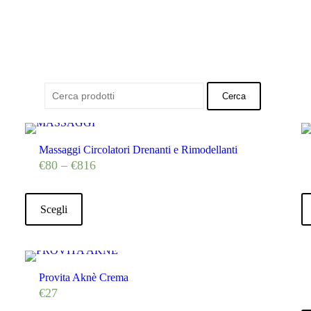
Search
for:
Massaggi Circolatori Drenanti e Rimodellanti
€
80
–
€
816
Scegli
Provita Aknè Crema
€
27