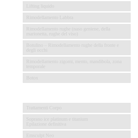
Lifting liquido
Rimodellamento Labbra
Rimodellamento rughe (naso geniene, della
marionetta, rughe del viso)
Botulino – Rimodellamento rughe della fronte e
degli occhi
Rimodellamento zigomi, mento, mandibola, zona
temporale
Botox
Trattamenti Corpo
Soprano ice platinum e titanium
Epilazione definitiva
Emsculpt Neo