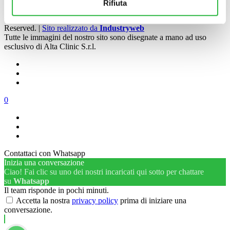
Rifiuta
Privacy Policy
Cookie Policy
© 2026 Alta Clinic S.r.l. - Medicina Estetica Bergamo. All Rights
Reserved. |
Sito realizzato da
Industryweb
Tutte le immagini del nostro sito sono disegnate a mano ad uso
esclusivo di Alta Clinic S.r.l.
0
Contattaci con Whatsapp
Inizia una conversazione
Ciao! Fai clic su uno dei nostri incaricati qui sotto per chattare
su
Whatsapp
Il team risponde in pochi minuti.
Accetta la nostra
privacy policy
prima di iniziare una
conversazione.