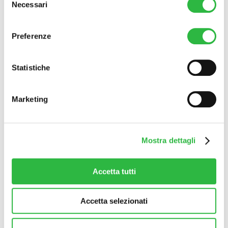
Necessari
del
Trattamenti Viso
consenso
Biorivitalizzazione
Lifting liquido
Preferenze
Rimodellamento Labbra
Rimodellamento rughe (naso geniene, della
marionetta, rughe del viso)
Statistiche
Botulino – Rimodellamento rughe della fronte e
degli occhi
Rimodellamento zigomi, mento, mandibola, zona
temporale
Marketing
Botox
Trattamenti Corpo
Soprano ice platinum e titanium
Mostra dettagli
Epilazione definitiva
Emsculpt Neo
Mesoterapia
Pixel Co2 Alma laser
Accetta tutti
Carbossiterapia
Sedute Osteopatiche
Massaggio Metodo Renata França Drenante o
Accetta selezionati
Modellante