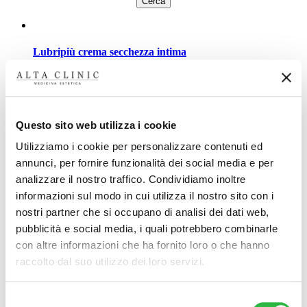
Lubripiù crema secchezza intima
€
19
Aggiungi al carrello
Questo sito web utilizza i cookie
Lubripiù olio latte detergente secchezze intima
Utilizziamo i cookie per personalizzare contenuti ed
€
15
annunci, per fornire funzionalità dei social media e per
Aggiungi al carrello
analizzare il nostro traffico. Condividiamo inoltre
informazioni sul modo in cui utilizza il nostro sito con i
nostri partner che si occupano di analisi dei dati web,
pubblicità e social media, i quali potrebbero combinarle
Largo Nicolò Rezzara 3
con altre informazioni che ha fornito loro o che hanno
24122 Bergamo
raccolto dal suo utilizzo dei loro servizi.
Tel. +39 035 5295470
P.Iva 04285290161
Urgenze Cliniche
Selezione
Amministrazione Trasparente