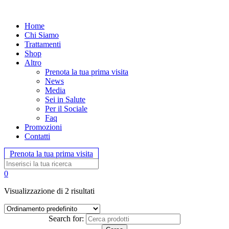
Home
Chi Siamo
Trattamenti
Shop
Altro
Prenota la tua prima visita
News
Media
Sei in Salute
Per il Sociale
Faq
Promozioni
Contatti
Prenota la tua prima visita
0
Visualizzazione di 2 risultati
Search for: