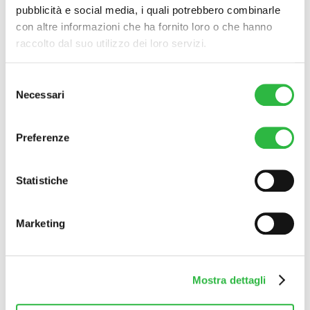
pubblicità e social media, i quali potrebbero combinarle
Rilastil Allergy SpF 50+
con altre informazioni che ha fornito loro o che hanno
raccolto dal suo utilizzo dei loro servizi.
€
29
Selezione
Necessari
Aggiungi al carrello
del
consenso
Preferenze
Statistiche
Rilastil Stick Trasparent spf 50+
Marketing
€
17
Mostra dettagli
Aggiungi al carrello