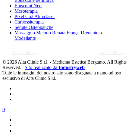
Epilazione definitiva
Emsculpt Neo
Mesoterapia
Pixel Co2 Alma laser
Carbossiterapia
Sedute Osteopatiche
Massaggio Metodo Renata França Drenante o
Modellante
Privacy Policy
Cookie Policy
© 2026 Alta Clinic S.r.l. - Medicina Estetica Bergamo. All Rights
Reserved. |
Sito realizzato da
Industryweb
Tutte le immagini del nostro sito sono disegnate a mano ad uso
esclusivo di Alta Clinic S.r.l.
0