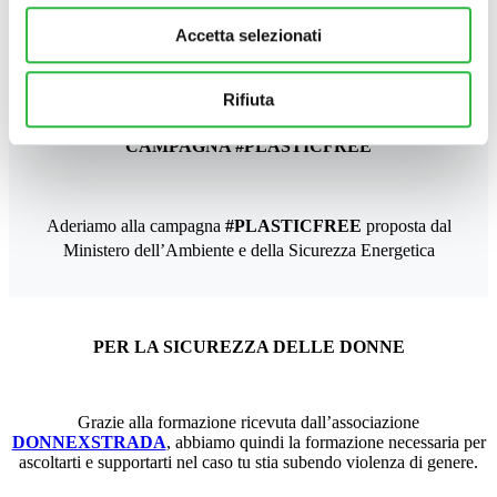
Beneficiario e importo
Accetta selezionati
CESVI
importo
4.040,00 €
Rifiuta
CAMPAGNA #PLASTICFREE
Aderiamo alla campagna
#PLASTICFREE
proposta dal
Ministero dell’Ambiente e della Sicurezza Energetica
PER LA SICUREZZA DELLE DONNE
Grazie alla formazione ricevuta dall’associazione
DONNEXSTRADA
, abbiamo quindi la formazione necessaria per
ascoltarti e supportarti nel caso tu stia subendo violenza di genere.