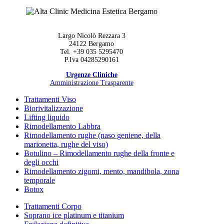
Largo Nicolò Rezzara 3
24122 Bergamo
Tel. +39 035 5295470
P.Iva 04285290161
Urgenze Cliniche
Amministrazione Trasparente
Trattamenti Viso
Biorivitalizzazione
Lifting liquido
Rimodellamento Labbra
Rimodellamento rughe (naso geniene, della
marionetta, rughe del viso)
Botulino – Rimodellamento rughe della fronte e
degli occhi
Rimodellamento zigomi, mento, mandibola, zona
temporale
Botox
Trattamenti Corpo
Soprano ice platinum e titanium