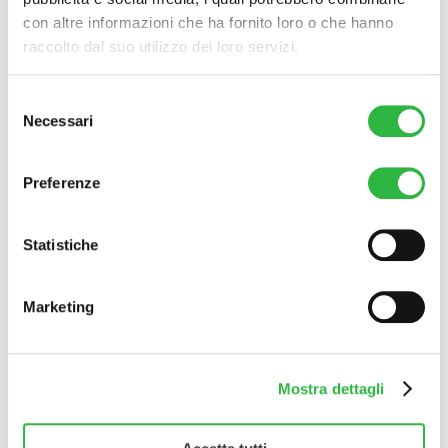
con altre informazioni che ha fornito loro o che hanno
raccolto dal suo utilizzo dei loro servizi.
Selezione
Necessari
del
consenso
Preferenze
Statistiche
Marketing
Accetto la normativa sulla
Privacy Policy
.
Rispondi alla domanda
12+8=?
Mostra dettagli