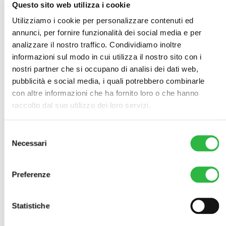
Questo sito web utilizza i cookie
Tempi di recupero:
Utilizziamo i cookie per personalizzare contenuti ed
immediato
annunci, per fornire funzionalità dei social media e per
analizzare il nostro traffico. Condividiamo inoltre
informazioni sul modo in cui utilizza il nostro sito con i
Tempo di visibilità dei
nostri partner che si occupano di analisi dei dati web,
risultati:
7 giorni
pubblicità e social media, i quali potrebbero combinarle
con altre informazioni che ha fornito loro o che hanno
raccolto dal suo utilizzo dei loro servizi.
Durata nel tempo:
dai 91
giorni in poi
Selezione
Necessari
del
consenso
Suggerimenti:
per le prime
Preferenze
72 ore dopo il trattamento è
importante evitare sauna,
bagno turco, attività fisica,
Statistiche
lampade solari ed
esposizione al sole. Non