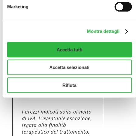
massaggiare la zona trattata
Marketing
per le prime 24 ore, applicare
i cosmetici con delicatezza.
Mostra dettagli
Prezzo:
400€ per il terzo
superiore del viso, 600€ per
Accetta tutti
trattamento del massetere o
iperidrosi (prezzo a zona),
Accetta selezionati
250€ per trattamento
dell’ipertono del mento o
piccole zone
Rifiuta
I prezzi indicati sono al netto
di IVA. L’eventuale esenzione,
legata alla finalità
terapeutica del trattamento,