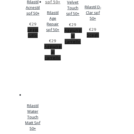
Rilastil
Velvet
Rilastil D-
Acnestil
Touch
Rilastil
Clar spf
spf 50+
spf 50+
Age
50+
€
29
Repair
€
29
€
29
Leggi
spf 50+
Aggiungi
Scegli
tutto
al
€
29
carrello
Aggiungi
al
carrello
Rilastil
Water
Touch
Matt Spf
50+