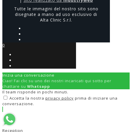
|
Sito realizzato da
Industryweb
Tutte le immagini del nostro sito sono
disegnate a mano ad uso esclusivo di
Alta Clinic S.r.l.
0
Inizia una conversazione
Ciao! Fai clic su uno dei nostri incaricati qui sotto per
chattare su
Whatsapp
Il team risponde in pochi minuti.
Accetta la nostra
privacy policy
prima di iniziare una
conversazione.
Reception