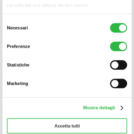
raccolto dal suo utilizzo dei loro servizi.
Selezione
Necessari
del
consenso
Preferenze
Statistiche
Accetto la normativa sulla
Privacy Policy
.
Marketing
Rispondi alla domanda
7+3=?
Mostra dettagli
Accetta tutti