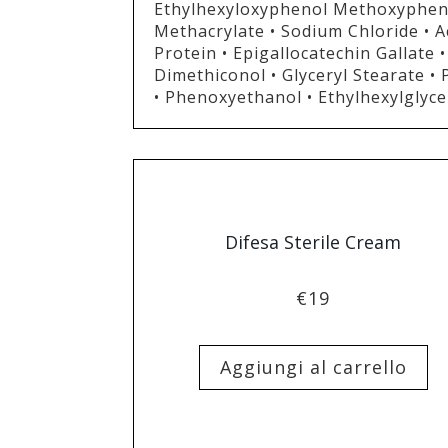
Ethylhexyloxyphenol Methoxyphenyl
Methacrylate • Sodium Chloride • A
Protein • Epigallocatechin Gallate 
Dimethiconol • Glyceryl Stearate • 
• Phenoxyethanol • Ethylhexylglyc
Difesa Sterile Cream
€
19
Aggiungi al carrello