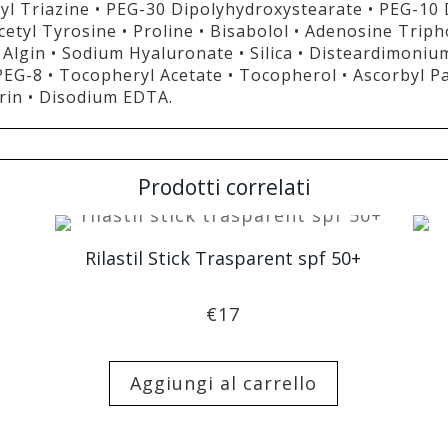
 Triazine • PEG-30 Dipolyhydroxystearate • PEG-10 
cetyl Tyrosine • Proline • Bisabolol • Adenosine Tri
• Algin • Sodium Hyaluronate • Silica • Disteardimoniu
PEG-8 • Tocopheryl Acetate • Tocopherol • Ascorbyl Palm
erin • Disodium EDTA.
Prodotti correlati
Rilastil Stick Trasparent spf 50+
€
17
Aggiungi al carrello