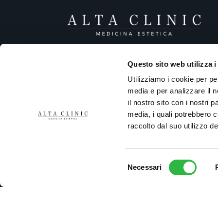
Largo Nicolò Rezzara 3
Questo sito web utilizza i
24122 Bergamo
Utilizziamo i cookie per pe
Tel. +39 035 5295470
media e per analizzare il n
P.Iva 04285290161
il nostro sito con i nostri 
media, i quali potrebbero 
raccolto dal suo utilizzo dei
Urgenze Cliniche
Selezione
Amministrazione Trasparente
Necessari
del
consenso
Privacy Policy