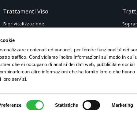
Trattamenti Viso
Trat
Biorivitalizzazione
Sopran
Lifting liquido
Epilaz
 cookie
Rimodellamento Labbra
Emscu
Rimodellamento rughe (naso geniene, della
Mesot
rsonalizzare contenuti ed annunci, per fornire funzionalità dei soc
ostro traffico. Condividiamo inoltre informazioni sul modo in cui u
marionetta, rughe del viso)
Pixel 
partner che si occupano di analisi dei dati web, pubblicità e social
Botulino – Rimodellamento rughe della fronte
Carbos
combinarle con altre informazioni che ha fornito loro o che hanno
e degli occhi
Sedut
 loro servizi.
Rimodellamento zigomi, mento, mandibola,
Massa
zona temporale
Model
Botox
Preferenze
Statistiche
Marketing