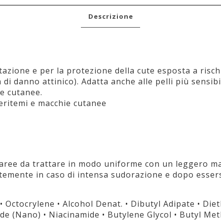
Descrizione
atazione e per la protezione della cute esposta a risch
i danno attinico). Adatta anche alle pelli più sensibi
ie cutanee.
d eritemi e macchie cutanee
le aree da trattare in modo uniforme con un leggero 
emente in caso di intensa sudorazione e dopo essersi
 Octocrylene • Alcohol Denat. • Dibutyl Adipate • Die
de (Nano) • Niacinamide • Butylene Glycol • Butyl M