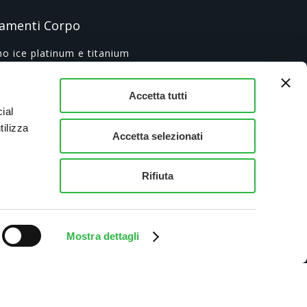
tamenti Corpo
o ice platinum e titanium
ione definitiva
lpt Neo
Accetta tutti
erapia
ial
tilizza
Co2 Alma laser
Accetta selezionati
siterapia
e Osteopatiche
Rifiuta
ggio Metodo Renata França Drenante o
lante
Mostra dettagli
Cookie Policy