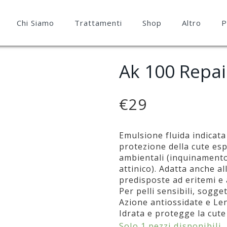
Chi Siamo
Trattamenti
Shop
Altro
P
Ak 100 Repai
€
29
Emulsione fluida indicata 
protezione della cute esp
ambientali (inquinamento
attinico). Adatta anche all
predisposte ad eritemi e 
Per pelli sensibili, sogg
Azione antiossidate e Len
Idrata e protegge la cute
Solo 1 pezzi disponibili