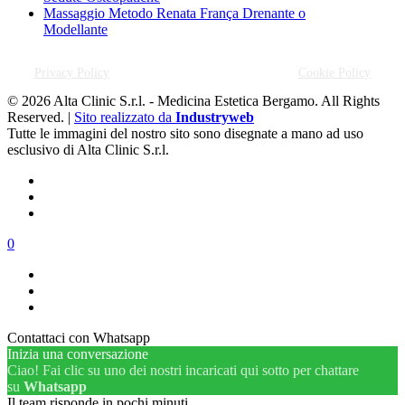
Massaggio Metodo Renata França Drenante o
Modellante
Privacy Policy
Cookie Policy
© 2026 Alta Clinic S.r.l. - Medicina Estetica Bergamo. All Rights
Reserved. |
Sito realizzato da
Industryweb
Tutte le immagini del nostro sito sono disegnate a mano ad uso
esclusivo di Alta Clinic S.r.l.
0
Contattaci con Whatsapp
Inizia una conversazione
Ciao! Fai clic su uno dei nostri incaricati qui sotto per chattare
su
Whatsapp
Il team risponde in pochi minuti.