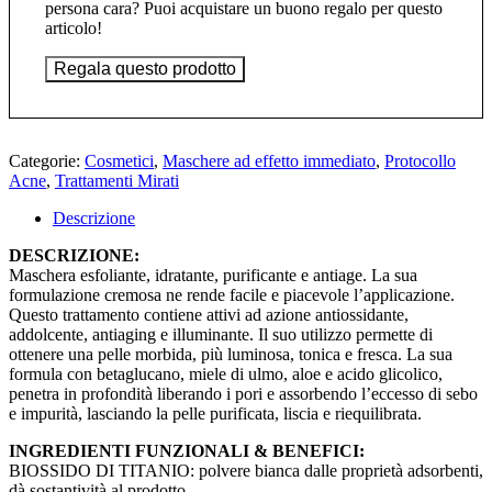
persona cara? Puoi acquistare un buono regalo per questo
articolo!
Regala questo prodotto
Categorie:
Cosmetici
,
Maschere ad effetto immediato
,
Protocollo
Acne
,
Trattamenti Mirati
Descrizione
DESCRIZIONE:
Maschera esfoliante, idratante, purificante e antiage. La sua
formulazione cremosa ne rende facile e piacevole l’applicazione.
Questo trattamento contiene attivi ad azione antiossidante,
addolcente, antiaging e illuminante. Il suo utilizzo permette di
ottenere una pelle morbida, più luminosa, tonica e fresca. La sua
formula con betaglucano, miele di ulmo, aloe e acido glicolico,
penetra in profondità liberando i pori e assorbendo l’eccesso di sebo
e impurità, lasciando la pelle purificata, liscia e riequilibrata.
INGREDIENTI FUNZIONALI & BENEFICI:
BIOSSIDO DI TITANIO: polvere bianca dalle proprietà adsorbenti,
dà sostantività al prodotto.