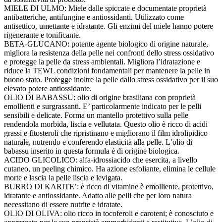
MIELE DI ULMO: Miele dalle spiccate e documentate proprietà
antibatteriche, antifungine e antiossidanti. Utilizzato come
antisettico, umettante e idratante. Gli enzimi del miele hanno potere
rigenerante e tonificante.
BETA-GLUCANO: potente agente biologico di origine naturale,
migliora la resistenza della pelle nei confronti dello stress ossidativo
e protegge la pelle da stress ambientali. Migliora l’idratazione e
riduce la TEWL condizioni fondamentali per mantenere la pelle in
buono stato. Protegge inoltre la pelle dallo stress ossidativo per il suo
elevato potere antiossidante.
OLIO DI BABASSU: olio di origine brasiliana con proprietà
emollienti e surgrassanti. E’ particolarmente indicato per le pelli
sensibili e delicate. Forma un mantello protettivo sulla pelle
rendendola morbida, liscia e vellutata. Questo olio è ricco di acidi
grassi e fitosteroli che ripristinano e migliorano il film idrolipidico
naturale, nutrendo e conferendo elasticità alla pelle. L’olio di
babassu inserito in questa formula è di origine biologica.
ACIDO GLICOLICO: alfa-idrossiacido che esercita, a livello
cutaneo, un peeling chimico. Ha azione esfoliante, elimina le cellule
morte e lascia la pelle liscia e levigata.
BURRO DI KARITE’: è ricco di vitamine è emolliente, protettivo,
idratante e antiossidante. Adatto alle pelli che per loro natura
necessitano di essere nutrite e idratate.
OLIO DI OLIVA: olio ricco in tocoferoli e caroteni; è conosciuto e