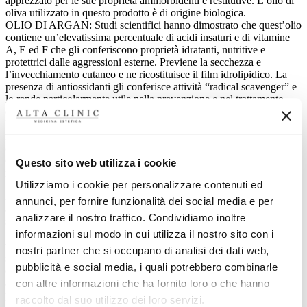
apprezzato per le sue proprietà ammorbidenti e restitutive. L’olio di
oliva utilizzato in questo prodotto è di origine biologica.
OLIO DI ARGAN: Studi scientifici hanno dimostrato che quest’olio
contiene un’elevatissima percentuale di acidi insaturi e di vitamine
A, E ed F che gli conferiscono proprietà idratanti, nutritive e
protettrici dalle aggressioni esterne. Previene la secchezza e
l’invecchiamento cutaneo e ne ricostituisce il film idrolipidico. La
presenza di antiossidanti gli conferisce attività “radical scavenger” e
lo rende particolarmente utile nella prevenzione e nel trattamento
dell’invecchiamento cutaneo.
ESTRATTO DI ALOE: Questo estratto grazie alle sue proprietà
idratanti ed emollienti è adatto al trattamento sia delle pelli giovani
che di quelle mature.
OLIO DI MANDORLE DOLCI: olio con proprietà addolcenti,
Questo sito web utilizza i cookie
nutrienti, emollienti.
Utilizziamo i cookie per personalizzare contenuti ed
INGREDIENTI:
annunci, per fornire funzionalità dei social media e per
aqua (water), c12-20 acid peg-8 ester, cetearyl alcohol, ethylhexyl
analizzare il nostro traffico. Condividiamo inoltre
stearate, butyrospermum parkii butter (butyrospermum parkii (shea)
butter), ethylhexyl palmitate, mel (honey), caprylic/capric
informazioni sul modo in cui utilizza il nostro sito con i
triglyceride, glycerin, glycolic acid, titanium dioxide, argania
nostri partner che si occupano di analisi dei dati web,
spinosa oil (argania spinosa kernel oil), olea europaea fruit oil (olea
pubblicità e social media, i quali potrebbero combinarle
europaea (olive) fruit oil), prunus amygdalus dulcis oil (prunus
amygdalus dulcis (sweet almond) oil), orbignya oleifera seed oil,
con altre informazioni che ha fornito loro o che hanno
phenoxyethanol, aloe barbadensis extract (aloe barbadensis leaf
raccolto dal suo utilizzo dei loro servizi.