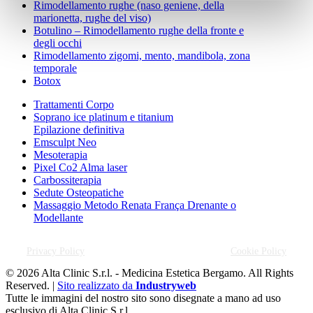
Rimodellamento rughe (naso geniene, della
marionetta, rughe del viso)
Botulino – Rimodellamento rughe della fronte e
degli occhi
Rimodellamento zigomi, mento, mandibola, zona
temporale
Botox
Trattamenti Corpo
Soprano ice platinum e titanium
Epilazione definitiva
Emsculpt Neo
Mesoterapia
Pixel Co2 Alma laser
Carbossiterapia
Sedute Osteopatiche
Massaggio Metodo Renata França Drenante o
Modellante
Privacy Policy
Cookie Policy
© 2026 Alta Clinic S.r.l. - Medicina Estetica Bergamo. All Rights
Reserved. |
Sito realizzato da
Industryweb
Tutte le immagini del nostro sito sono disegnate a mano ad uso
esclusivo di Alta Clinic S.r.l.