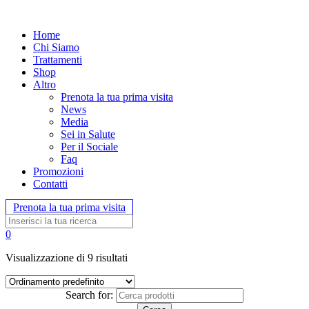
Home
Chi Siamo
Trattamenti
Shop
Altro
Prenota la tua prima visita
News
Media
Sei in Salute
Per il Sociale
Faq
Promozioni
Contatti
Prenota la tua prima visita
0
Visualizzazione di 9 risultati
Search for: