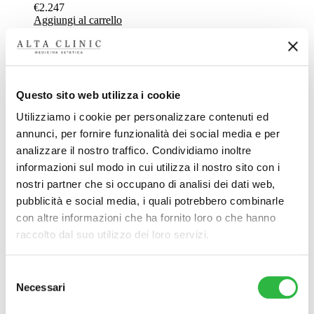
€
2.247
Aggiungi al carrello
Hydra Booster Deep – Protocollo Anti lassità – 6 mesi
€
1.989
Questo sito web utilizza i cookie
Aggiungi al carrello
Utilizziamo i cookie per personalizzare contenuti ed
annunci, per fornire funzionalità dei social media e per
Hydra Booster Deep – Protocollo Anti lassità -12 mesi
analizzare il nostro traffico. Condividiamo inoltre
informazioni sul modo in cui utilizza il nostro sito con i
€
3.797
Aggiungi al carrello
nostri partner che si occupano di analisi dei dati web,
pubblicità e social media, i quali potrebbero combinarle
con altre informazioni che ha fornito loro o che hanno
Hydra Booster Deep – Protocollo Anti rughe – 6 mesi
raccolto dal suo utilizzo dei loro servizi.
€
1.989
Aggiungi al carrello
Selezione
Necessari
del
Hydra Booster Deep – Protocollo Anti rughe -12 mesi
consenso