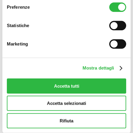
€
3.797
Preferenze
Aggiungi al carrello
Statistiche
Decortil C
€
29
Marketing
Aggiungi al carrello
Mostra dettagli
Largo Nicolò Rezzara 3
24122 Bergamo
Accetta tutti
Tel. +39 035 5295470
P.Iva 04285290161
Urgenze Cliniche
Accetta selezionati
Amministrazione Trasparente
Trattamenti Viso
Biorivitalizzazione
Rifiuta
Lifting liquido
Rimodellamento Labbra