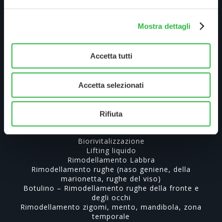
Largo Nicolò Rezzara 3
24122 Bergamo
Tel. +39 035 5295470
Mostra dettagli
P.Iva 04285290161
Accetta tutti
Urgenze Cliniche
Amministrazione Trasparente
Accetta selezionati
Rifiuta
Trattamenti Viso
Biorivitalizzazione
Lifting liquido
Rimodellamento Labbra
Rimodellamento rughe (naso geniene, della
marionetta, rughe del viso)
Botulino – Rimodellamento rughe della fronte e
degli occhi
Rimodellamento zigomi, mento, mandibola, zona
temporale