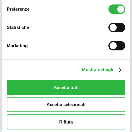
Rimodellamento Labbra
Rimodellamento rughe (naso geniene, della
Preferenze
marionetta, rughe del viso)
Botulino – Rimodellamento rughe della fronte e
degli occhi
Statistiche
Rimodellamento zigomi, mento, mandibola, zona
temporale
Botox
Marketing
Trattamenti Corpo
Soprano ice platinum e titanium
Epilazione definitiva
Emsculpt Neo
Mesoterapia
Mostra dettagli
Pixel Co2 Alma laser
Carbossiterapia
Sedute Osteopatiche
Accetta tutti
Massaggio Metodo Renata França Drenante o
Modellante
Accetta selezionati
Privacy Policy
Cookie Policy
© 2026 Alta Clinic S.r.l. - Medicina Estetica Bergamo. All Rights
Rifiuta
Reserved. |
Sito realizzato da
Industryweb
Tutte le immagini del nostro sito sono disegnate a mano ad uso