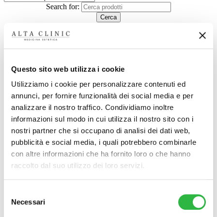
Search for:
Decortil C
Questo sito web utilizza i cookie
€
29
Aggiungi al carrello
Utilizziamo i cookie per personalizzare contenuti ed
annunci, per fornire funzionalità dei social media e per
analizzare il nostro traffico. Condividiamo inoltre
informazioni sul modo in cui utilizza il nostro sito con i
nostri partner che si occupano di analisi dei dati web,
Largo Nicolò Rezzara 3
24122 Bergamo
pubblicità e social media, i quali potrebbero combinarle
Tel. +39 035 5295470
con altre informazioni che ha fornito loro o che hanno
P.Iva 04285290161
raccolto dal suo utilizzo dei loro servizi.
Urgenze Cliniche
Amministrazione Trasparente
Selezione
Trattamenti Viso
Biorivitalizzazione
Necessari
del
Lifting liquido
consenso