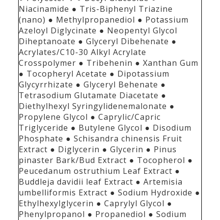
Niacinamide ● Tris-Biphenyl Triazine
(nano) ● Methylpropanediol ● Potassium
Azeloyl Diglycinate ● Neopentyl Glycol
Diheptanoate ● Glyceryl Dibehenate ●
Acrylates/C10-30 Alkyl Acrylate
Crosspolymer ● Tribehenin ● Xanthan Gum
● Tocopheryl Acetate ● Dipotassium
Glycyrrhizate ● Glyceryl Behenate ●
Tetrasodium Glutamate Diacetate ●
Diethylhexyl Syringylidenemalonate ●
Propylene Glycol ● Caprylic/Capric
Triglyceride ● Butylene Glycol ● Disodium
Phosphate ● Schisandra chinensis Fruit
Extract ● Diglycerin ● Glycerin ● Pinus
pinaster Bark/Bud Extract ● Tocopherol ●
Peucedanum ostruthium Leaf Extract ●
Buddleja davidii leaf Extract ● Artemisia
umbelliformis Extract ● Sodium Hydroxide ●
Ethylhexylglycerin ● Caprylyl Glycol ●
Phenylpropanol ● Propanediol ● Sodium