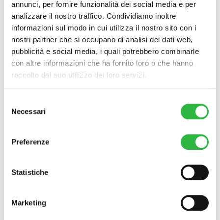
annunci, per fornire funzionalità dei social media e per
analizzare il nostro traffico. Condividiamo inoltre
informazioni sul modo in cui utilizza il nostro sito con i
Maschera Purificante –
nostri partner che si occupano di analisi dei dati web,
Esfoliante/seboregolatrice
pubblicità e social media, i quali potrebbero combinarle
con altre informazioni che ha fornito loro o che hanno
Maschera esfoliante, idratante, purificante
raccolto dal suo utilizzo dei loro servizi.
e antiage. La sua formulazione cremosa ne
rende facile e piacevole l’applicazione.
Questo trattamento contiene attivi ad
Selezione
azione antiossidante, addolcente, antiaging
Necessari
del
e illuminante. Il suo utilizzo permette di
consenso
ottenere una pelle morbida, più luminosa,
Preferenze
tonica e fresca. La sua formula con
betaglucano, miele di ulmo, aloe e acido
glicolico, penetra in profondità liberando i
Statistiche
pori e assorbendo l’eccesso di sebo e
impurità, lasciando la pelle purificata, liscia
e riequilibrata
Marketing