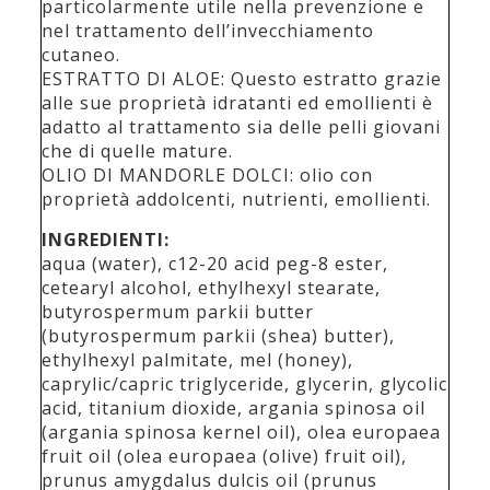
particolarmente utile nella prevenzione e
nel trattamento dell’invecchiamento
cutaneo.
ESTRATTO DI ALOE: Questo estratto grazie
alle sue proprietà idratanti ed emollienti è
adatto al trattamento sia delle pelli giovani
che di quelle mature.
OLIO DI MANDORLE DOLCI: olio con
proprietà addolcenti, nutrienti, emollienti.
INGREDIENTI:
aqua (water), c12-20 acid peg-8 ester,
cetearyl alcohol, ethylhexyl stearate,
butyrospermum parkii butter
(butyrospermum parkii (shea) butter),
ethylhexyl palmitate, mel (honey),
caprylic/capric triglyceride, glycerin, glycolic
acid, titanium dioxide, argania spinosa oil
(argania spinosa kernel oil), olea europaea
fruit oil (olea europaea (olive) fruit oil),
prunus amygdalus dulcis oil (prunus