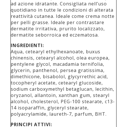
ad azione idratante. Consigliata nell’uso
quotidiano in tutte le condizioni di alterata
reattività cutanea. Ideale come crema notte
per pelli grasse. Ideale per contrastare
dermatite irritativa, prurito localizzato,
dermatite seborroica ed eczematosa.
INGREDIENTI:
Aqua, cetearyl ethylhexanoate, buxus
chinensis, cetearyl alcohol, olea europea,
pentylene glycol, macadamia ternifolia,
glycerin, panthenol, persea gratissima,
dimethicone, bisabolol, glycyrrethic acid,
tocopheryl acetate, cetearyl glucoside,
sodium carboxymethyl betaglucan, lecithin,
oryzanol, allantoin, xanthan gum, stearyl
alcohol, cholesterol, PEG-100 stearate, c13-
14 isoparaffin, glyceryl stearate,
polyacrylamide, laureth-7, parfum, BHT.
PRINCIPI ATTIVI: