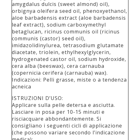
amygdalus dulcis (sweet almond) oil),
orbignya oleifera seed oil, phenoxyethanol,
aloe barbadensis extract (aloe barbadensis
leaf extract), sodium carboxymethyl
betaglucan, ricinus communis oil (ricinus
communis (castor) seed oil),
imidazolidinylurea, tetrasodium glutamate
diacetate, triolein, ethylhexylglycerin,
hydrogenated castor oil, sodium hydroxide,
cera alba (beeswax), cera carnauba
(copernicia cerifera (carnauba) wax).
Indicazioni: Pelli grasse, miste o a tendenza
acneica
ISTRUZIONI D’USO:
Applicare sulla pelle detersa e asciutta.
Lasciare in posa per 10-15 minuti e
risciacquare abbondantemente. Si
consigliano i seguenti cicli di applicazione
(che possono variare secondo l’indicazione
medica):