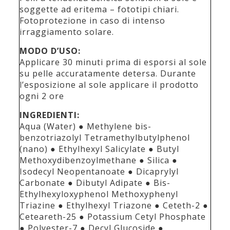
soggette ad eritema – fototipi chiari.
Fotoprotezione in caso di intenso
irraggiamento solare.
MODO D’USO:
Applicare 30 minuti prima di esporsi al sole
su pelle accuratamente detersa. Durante
l’esposizione al sole applicare il prodotto
ogni 2 ore
INGREDIENTI:
Aqua (Water) ● Methylene bis-
benzotriazolyl Tetramethylbutylphenol
(nano) ● Ethylhexyl Salicylate ● Butyl
Methoxydibenzoylmethane ● Silica ●
Isodecyl Neopentanoate ● Dicaprylyl
Carbonate ● Dibutyl Adipate ● Bis-
Ethylhexyloxyphenol Methoxyphenyl
Triazine ● Ethylhexyl Triazone ● Ceteth-2 ●
Ceteareth-25 ● Potassium Cetyl Phosphate
● Polyester-7 ● Decyl Glucoside ●