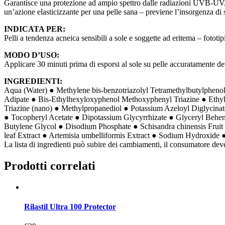
Garantisce una protezione ad ampio spettro dalle radiazioni UVB-UVA (p
un’azione elasticizzante per una pelle sana – previene l’insorgenza di s
INDICATA PER:
Pelli a tendenza acneica sensibili a sole e soggette ad eritema – fototi
MODO D’USO:
Applicare 30 minuti prima di esporsi al sole su pelle accuratamente det
INGREDIENTI:
Aqua (Water) ● Methylene bis-benzotriazolyl Tetramethylbutylpheno
Adipate ● Bis-Ethylhexyloxyphenol Methoxyphenyl Triazine ● Ethylh
Triazine (nano) ● Methylpropanediol ● Potassium Azeloyl Diglycin
● Tocopheryl Acetate ● Dipotassium Glycyrrhizate ● Glyceryl Behen
Butylene Glycol ● Disodium Phosphate ● Schisandra chinensis Fruit 
leaf Extract ● Artemisia umbelliformis Extract ● Sodium Hydroxide
La lista di ingredienti può subire dei cambiamenti, il consumatore deve 
Prodotti correlati
Rilastil Ultra 100 Protector