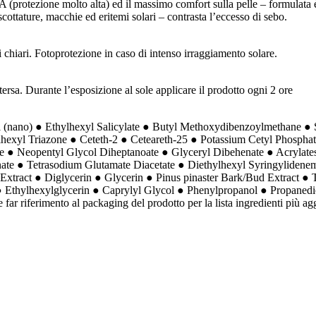
rotezione molto alta) ed il massimo comfort sulla pelle – formulata èer
cottature, macchie ed eritemi solari – contrasta l’eccesso di sebo.
pi chiari. Fotoprotezione in caso di intenso irraggiamento solare.
ersa. Durante l’esposizione al sole applicare il prodotto ogni 2 ore
l (nano) ● Ethylhexyl Salicylate ● Butyl Methoxydibenzoylmethane ● 
exyl Triazone ● Ceteth-2 ● Ceteareth-25 ● Potassium Cetyl Phosphat
ate ● Neopentyl Glycol Diheptanoate ● Glyceryl Dibehenate ● Acryla
ate ● Tetrasodium Glutamate Diacetate ● Diethylhexyl Syringylidenem
Extract ● Diglycerin ● Glycerin ● Pinus pinaster Bark/Bud Extract ●
 ● Ethylhexylglycerin ● Caprylyl Glycol ● Phenylpropanol ● Propaned
far riferimento al packaging del prodotto per la lista ingredienti più ag