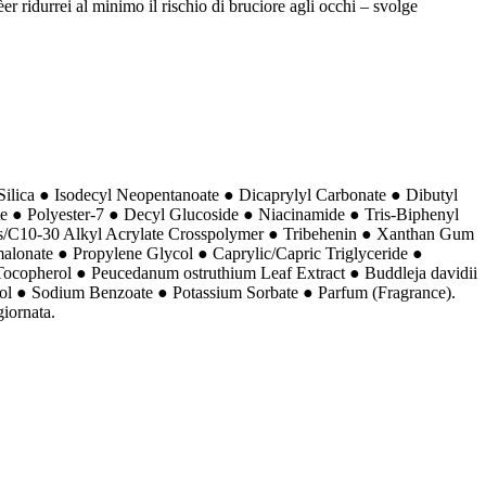
 ridurrei al minimo il rischio di bruciore agli occhi – svolge
Silica ● Isodecyl Neopentanoate ● Dicaprylyl Carbonate ● Dibutyl
e ● Polyester-7 ● Decyl Glucoside ● Niacinamide ● Tris-Biphenyl
tes/C10-30 Alkyl Acrylate Crosspolymer ● Tribehenin ● Xanthan Gum
alonate ● Propylene Glycol ● Caprylic/Capric Triglyceride ●
 Tocopherol ● Peucedanum ostruthium Leaf Extract ● Buddleja davidii
iol ● Sodium Benzoate ● Potassium Sorbate ● Parfum (Fragrance).
giornata.