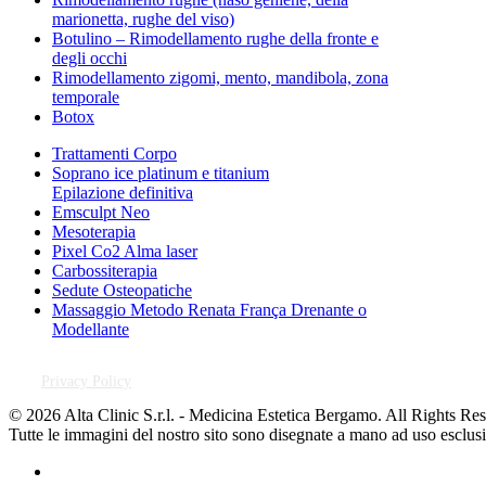
marionetta, rughe del viso)
Botulino – Rimodellamento rughe della fronte e
degli occhi
Rimodellamento zigomi, mento, mandibola, zona
temporale
Botox
Trattamenti Corpo
Soprano ice platinum e titanium
Epilazione definitiva
Emsculpt Neo
Mesoterapia
Pixel Co2 Alma laser
Carbossiterapia
Sedute Osteopatiche
Massaggio Metodo Renata França Drenante o
Modellante
Privacy Policy
© 2026 Alta Clinic S.r.l. - Medicina Estetica Bergamo. All Rights Res
Tutte le immagini del nostro sito sono disegnate a mano ad uso esclusiv