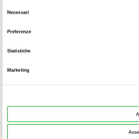
Selezione
Necessari
del
consenso
Preferenze
Statistiche
Marketing
A
Acce