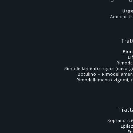
Urge
Amministr
Trat
Bior
Li
Rimode
Rimodellamento rughe (naso gen
Botulino – Rimodellament
Rimodellamento zigomi, 
Tratt
Soprano ice
Epila
Em