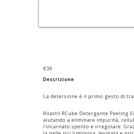
€
30
Descrizione
La detersione è il primo gesto di tr
Rilastil RCube Detergente Peeling E
aiutando a eliminare impurità, cell
l’incarnato spento e irregolare. Graz
la pelle più luminosa, levigata e pro