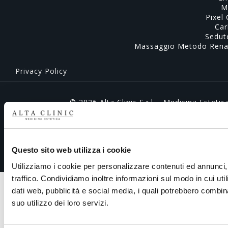
M
Pixel
Car
Sedut
Massaggio Metodo Renat
Privacy Policy
© 2026 Alta Clinic S.r.l. - Medicina Estet
Industryweb
da
Tutte le immagini del nostro sito sono dis
Questo sito web utilizza i cookie
Utilizziamo i cookie per personalizzare contenuti ed annunci, 
traffico. Condividiamo inoltre informazioni sul modo in cui util
dati web, pubblicità e social media, i quali potrebbero combin
suo utilizzo dei loro servizi.