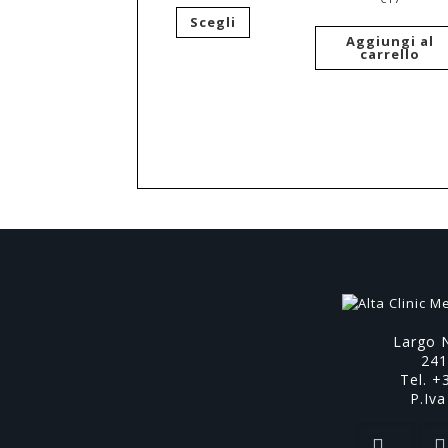
Scegli
Aggiungi al
carrello
Largo 
24
Tel. +
P.Iv