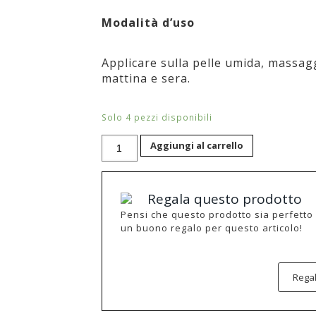
Modalità d’uso
Applicare sulla pelle umida, massagg
mattina e sera.
Solo 4 pezzi disponibili
RCUBE
Aggiungi al carrello
DETERGENTE
PEELING
ENZIMATICO
quantità
Regala questo prodotto
Pensi che questo prodotto sia perfetto
un buono regalo per questo articolo!
Regal