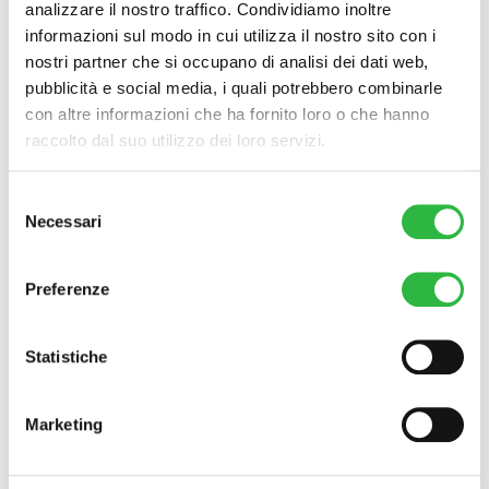
stata la Manager.
analizzare il nostro traffico. Condividiamo inoltre
informazioni sul modo in cui utilizza il nostro sito con i
La formazione, in tutti questi anni,
nostri partner che si occupano di analisi dei dati web,
continua ad essere per lei un punto
pubblicità e social media, i quali potrebbero combinarle
fondamentale della sua routine
con altre informazioni che ha fornito loro o che hanno
quotidiana, fino ad ottenere il
raccolto dal suo utilizzo dei loro servizi.
Certificato di Formazione Manageriale
per la Direzione Generale e Strategica
delle Organizzazioni Sanitarie presso
Selezione
l’università di Parma e ad iscriversi nel
Necessari
del
2023 ad un corso triennale di
consenso
Counselling a Mediazione Artistica
presso l’Istituto Gestalt di Firenze.
Preferenze
Richiedi ulteriori informazioni
o
Statistiche
Prenota una visita
Marketing