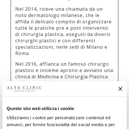
Nel 2014, riceve una chiamata da un
noto dermatologo milanese, che le
affida il delicato compito di organizzare
tutte le pratiche pre e post intervento
di chirurgia plastica, eseguiti da diversi
chirurghi plastici e con differenti
specializzazioni, nelle sedi di Milano e
Roma.
Nel 2016, affianca un famoso chirurgo
plastico e insieme aprono e avviano una
clinica di Medicina e Chirurgia Plastica
nel cuore di Milano, un progetto che ha
riscontrato un grande successo.
Nel 2019, conosce coloro che poi
diventeranno i suoi soci e inizia questa
Questo sito web utilizza i cookie
meravigliosa avventura di nome “Alta
Utilizziamo i cookie per personalizzare contenuti ed
Clinic”, il progetto per un centro di
annunci, per fornire funzionalità dei social media e per
Medicina Estetica di cui Giorgia sarebbe