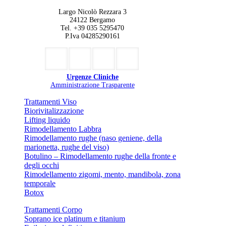
Largo Nicolò Rezzara 3
24122 Bergamo
Tel. +39 035 5295470
P.Iva 04285290161
Urgenze Cliniche
Amministrazione Trasparente
Trattamenti Viso
Biorivitalizzazione
Lifting liquido
Rimodellamento Labbra
Rimodellamento rughe (naso geniene, della
marionetta, rughe del viso)
Botulino – Rimodellamento rughe della fronte e
degli occhi
Rimodellamento zigomi, mento, mandibola, zona
temporale
Botox
Trattamenti Corpo
Soprano ice platinum e titanium