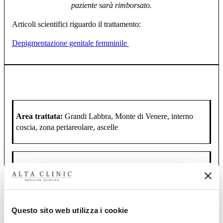
paziente sarà rimborsato.
Articoli scientifici riguardo il trattamento:
Depigmentazione genitale femminile
Area trattata:
Grandi Labbra, Monte di Venere, interno
coscia, zona periareolare, ascelle
Durata del trattamento:
30 minuti
Numero di sedute:
1 seduta
Questo sito web utilizza i cookie