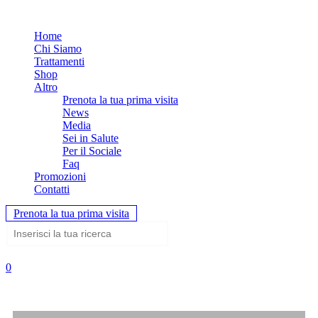
Home
Chi Siamo
Trattamenti
Shop
Altro
Prenota la tua prima visita
News
Media
Sei in Salute
Per il Sociale
Faq
Promozioni
Contatti
Prenota la tua prima visita
0