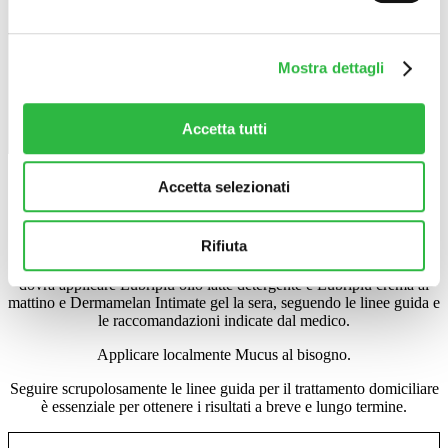
Prezzo:
600€ a zona, comprensivo di trattamento
ambulatoriale e domiciliare
Mostra dettagli
Aggiungi al carrello
Accetta tutti
Accetta selezionati
Alcune immagini del prima e dopo il trattamento
Il consiglio della Dott:
Rifiuta
Trascorse 48 ore dal completamento del protocollo in studio, si
dovrà applicare Lubripiù olio latte detergente e Lubripiù crema al
mattino e Dermamelan Intimate gel la sera, seguendo le linee guida e
le raccomandazioni indicate dal medico.
Applicare localmente Mucus al bisogno.
Seguire scrupolosamente le linee guida per il trattamento domiciliare
è essenziale per ottenere i risultati a breve e lungo termine.