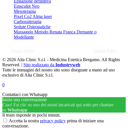
Epilazione definitiva
Emsculpt Neo
Mesoterapia
Pixel Co2 Alma laser
Carbossiterapia
Sedute Osteopatiche
Massaggio Metodo Renata França Drenante o
Modellante
Privacy Policy
Cookie Policy
© 2026 Alta Clinic S.r.l. - Medicina Estetica Bergamo. All Rights
Reserved. |
Sito realizzato da
Industryweb
Tutte le immagini del nostro sito sono disegnate a mano ad uso
esclusivo di Alta Clinic S.r.l.
0
Contattaci con Whatsapp
Inizia una conversazione
Ciao! Fai clic su uno dei nostri incaricati qui sotto per chattare
su
Whatsapp
Il team risponde in pochi minuti.
Accetta la nostra
privacy policy
prima di iniziare una
conversazione.