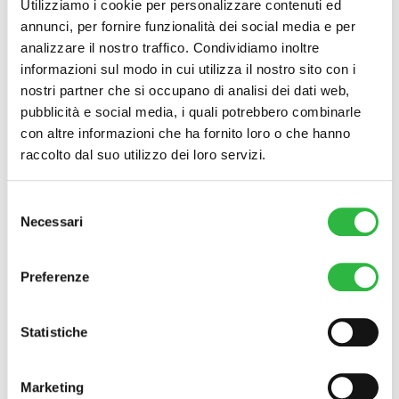
Utilizziamo i cookie per personalizzare contenuti ed
annunci, per fornire funzionalità dei social media e per
Livello di dolore:
assente
analizzare il nostro traffico. Condividiamo inoltre
informazioni sul modo in cui utilizza il nostro sito con i
nostri partner che si occupano di analisi dei dati web,
pubblicità e social media, i quali potrebbero combinarle
Tempi di recupero:
immediato
con altre informazioni che ha fornito loro o che hanno
raccolto dal suo utilizzo dei loro servizi.
Durata nel tempo:
12 mesi
Selezione
Necessari
del
consenso
Tempo di visibilità dei risultati:
da 12 mesi in su
Preferenze
Statistiche
Suggerimenti:
evitare rapporti sessuali per le prime 48 ore
dopo il trattamento
Marketing