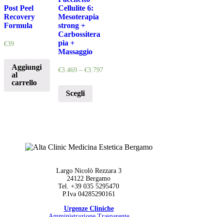
Post Peel
Cellulite 6:
Recovery
Mesoterapia
Formula
strong +
Carbossitera
pia +
€
39
Massaggio
Aggiungi
€
3.469
–
€
3.797
al
carrello
Scegli
Largo Nicolò Rezzara 3
24122 Bergamo
Tel. +39 035 5295470
P.Iva 04285290161
Urgenze Cliniche
Amministrazione Trasparente