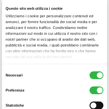
Descrizione
Questo sito web utilizza i cookie
Utilizziamo i cookie per personalizzare contenuti ed
Protocollo completo di 7 sedute (una zona a scelta tra viso o collo)
annunci, per fornire funzionalità dei social media e per
che include:
analizzare il nostro traffico. Condividiamo inoltre
– 2 sedute di Natural B
informazioni sul modo in cui utilizza il nostro sito con i
nostri partner che si occupano di analisi dei dati web,
-5 sedute di Biorivitalizzazione
pubblicità e social media, i quali potrebbero combinarle
Al costo di 1299€ o 111,58€ al mese con il servizio di Small Pay.
con altre informazioni che ha fornito loro o che hanno
raccolto dal suo utilizzo dei loro servizi.
Da effettuare entro 6 mesi dall’acquisto.
Il trattamento sarà eseguito da personale medico previa visita
Selezione
medica e valutazione diagnostica. Se non idoneo/indicato il paziente
sarà rimborsato. La verifica sull’esenzione iva sarà effettuata previa
Necessari
del
valutazione medica.
consenso
Preferenze
Puoi prenotare il tuo trattamento al numero
035 5295470
Prodotti correlati
Statistiche