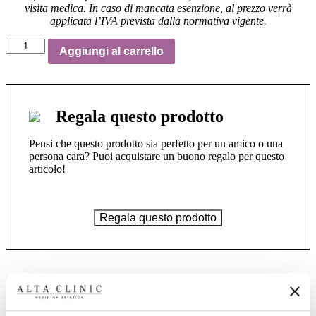
visita medica. In caso di mancata esenzione, al prezzo verrà
applicata l’IVA prevista dalla normativa vigente.
Hydra
Aggiungi al carrello
Booster
Plus
-
Protocollo
Anti
Regala questo prodotto
Rughe
-
Pensi che questo prodotto sia perfetto per un amico o una
6
persona cara? Puoi acquistare un buono regalo per questo
mesi
articolo!
quantità
Regala questo prodotto
Categorie:
Hydra Booster
,
Marca da bollo
,
Trattamenti di Medicina
Estetica
,
Trattamenti Mirati