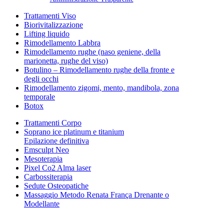
Trattamenti Viso
Biorivitalizzazione
Lifting liquido
Rimodellamento Labbra
Rimodellamento rughe (naso geniene, della
marionetta, rughe del viso)
Botulino – Rimodellamento rughe della fronte e
degli occhi
Rimodellamento zigomi, mento, mandibola, zona
temporale
Botox
Trattamenti Corpo
Soprano ice platinum e titanium
Epilazione definitiva
Emsculpt Neo
Mesoterapia
Pixel Co2 Alma laser
Carbossiterapia
Sedute Osteopatiche
Massaggio Metodo Renata França Drenante o
Modellante