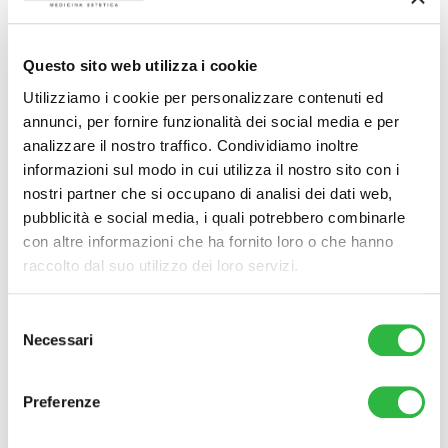
include:
-2 sedute di Profhilo
– 5 sedute di Biorivitalizzazione
Questo sito web utilizza i cookie
Al costo di 1299,00€ o 111,58€ al mese con il servizio di
Utilizziamo i cookie per personalizzare contenuti ed
Small Pay.
annunci, per fornire funzionalità dei social media e per
Da effettuare entro 6 mesi dall’acquisto.
analizzare il nostro traffico. Condividiamo inoltre
informazioni sul modo in cui utilizza il nostro sito con i
nostri partner che si occupano di analisi dei dati web,
Il trattamento sarà eseguito da personale medico previa
pubblicità e social media, i quali potrebbero combinarle
visita medica e valutazione diagnostica. Se non
idoneo/indicato il paziente sarà rimborsato. La verifica
con altre informazioni che ha fornito loro o che hanno
sull’esenzione iva sarà effettuata previa valutazione medica.
raccolto dal suo utilizzo dei loro servizi.
Puoi prenotare il tuo trattamento al numero
035 5295470
Prodotti correlati
Selezione
Necessari
Hydra
del
Pacchetto
Massaggi
Pacchetto
Booster –
consenso
Cellulite 6:
Rilassanti
Cellulite 4:
Protocollo
Mesoterapia
Mesoterapia
Pelli Spente
Preferenze
€
80
–
€
544
strong +
strong +
– 12 mesi
Carbossitera
Massaggio
€
2.897
pia +