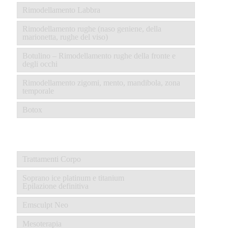
Rimodellamento Labbra
Rimodellamento rughe (naso geniene, della
marionetta, rughe del viso)
Botulino – Rimodellamento rughe della fronte e
degli occhi
Rimodellamento zigomi, mento, mandibola, zona
temporale
Botox
Trattamenti Corpo
Soprano ice platinum e titanium
Epilazione definitiva
Emsculpt Neo
Mesoterapia