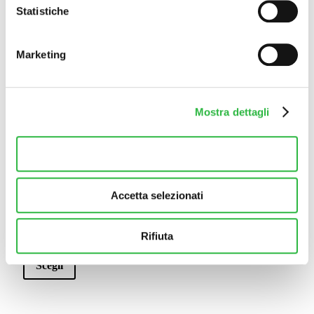
Scegli
€
2.469
–
Massaggio
Statistiche
€
2.797
Aggiungi
€
3.469
–
€
3.797
al
Scegli
carrello
Marketing
Scegli
Mostra dettagli
Hydra
Pacchetto
Booster –
Cellulite 5:
Protocollo
Accetta tutti
Mesoterapia
Pelli Spente
light +
– 6 mesi
Carbossitera
€
1.989
pia +
Accetta selezionati
Massaggio
Aggiungi
€
2.869
–
€
3.199
al
Rifiuta
carrello
Scegli