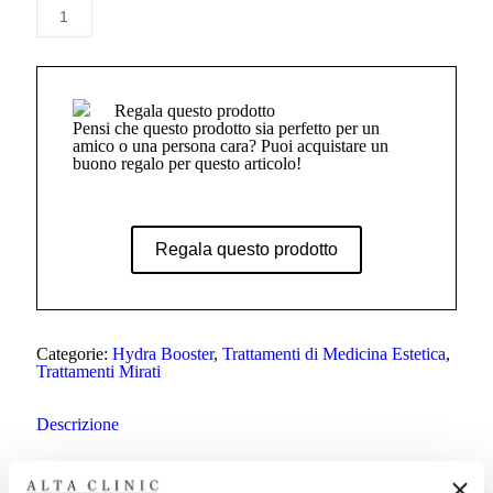
Hydra
Aggiungi al carrello
Booster
Plus
-
Protocollo
Anti
Lassità
Regala questo prodotto
-
Pensi che questo prodotto sia perfetto per un
6
amico o una persona cara? Puoi acquistare un
mesi
buono regalo per questo articolo!
quantità
Regala questo prodotto
Categorie:
Hydra Booster
,
Trattamenti di Medicina Estetica
,
Trattamenti Mirati
Descrizione
Protocollo completo (una zona a scelta tra viso o collo) che