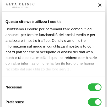
Questo sito web utilizza i cookie
Utilizziamo i cookie per personalizzare contenuti ed
Massaggio Miorilassante
annunci, per fornire funzionalità dei social media e per
analizzare il nostro traffico. Condividiamo inoltre
€
80
–
€
769
informazioni sul modo in cui utilizza il nostro sito con i
nostri partner che si occupano di analisi dei dati web,
pubblicità e social media, i quali potrebbero combinarle
Scegli
con altre informazioni che ha fornito loro o che hanno
raccolto dal suo utilizzo dei loro servizi.
Selezione
Necessari
del
consenso
Massaggio Sportivo
Preferenze