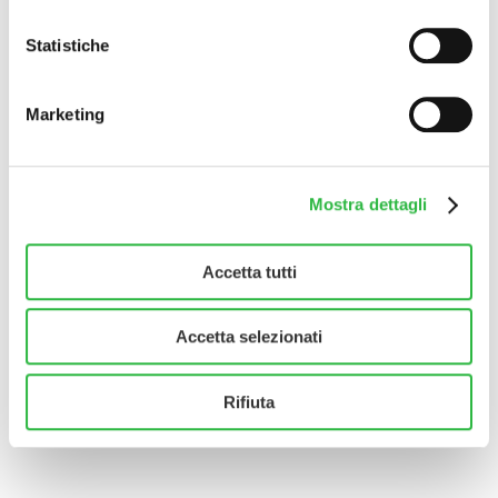
€
80
–
€
769
Statistiche
Scegli
Marketing
Mostra dettagli
Accetta tutti
Massaggi Rilassanti
€
80
–
€
544
Accetta selezionati
Scegli
Rifiuta